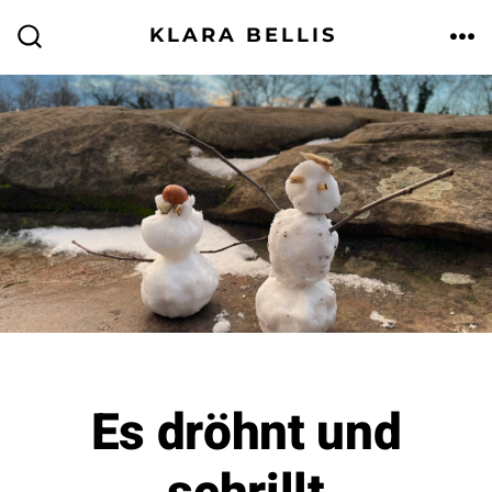
Zum
KLARA BELLIS
Inhalt
ME
SUCHE
EIN-/AUSBLENDEN
springen
Es dröhnt und