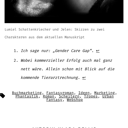
Lumiel Schattenkriecher und Jelen: Skizzen zu zwei
Charakteren aus dem aktuellen Manuskript
Ich sage nur: „Gender Care Gap“.
↩︎
Wobei kommerzieller Erfolg auch mal ganz
nett wäre. Allein schon mit Blick auf die
kommende Tierarztrechnung.
↩︎
Buchmarketing
,
Fantasyroman
,
Ideen
,
Marketing
,
Schlagwörter
Phantastik
,
Roman
,
Scheitern
,
Tropes
,
Urban
Fantasy
,
Webshop